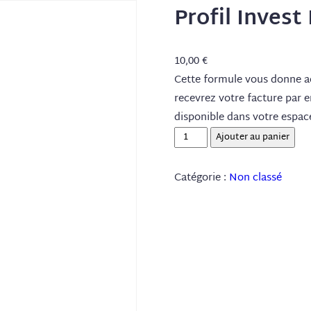
Profil Inves
10,00
€
Cette formule vous donne ac
recevrez votre facture par e
disponible dans votre espac
quantité
Ajouter au panier
de
Profil
Catégorie :
Non classé
Invest
Pack
découverte