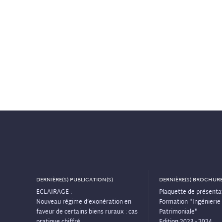
DERNIÈRE(S) PUBLICATION(S)
DERNIÈRE(S) BROCHURE
ECLAIRAGE :
Plaquette de présentat
Nouveau régime d’exonération en
Formation "Ingénierie 
faveur de certains biens ruraux : cas
Patrimoniale"