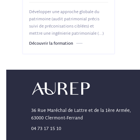
Développer une approche globale du
patrimoine (audit patrimonial précis
suivi de préconisations ciblées) et
mettre une ingénierie patrimoniale
(...)
Découvrir la formation
36 Rue Maréchal de Lattre et de la 1ère Armée,
63000 Clermont-Ferrand
04 73 17 15 10