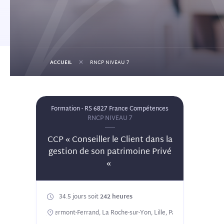
+
ACCUEIL
RNCP NIVEAU 7
Formation - RS 6827 France Compétences
RNCP NIVEAU 7
CCP « Conseiller le Client dans la
gestion de son patrimoine Privé
«
34.5 jours soit
242 heures
x-en-Provence, Clermont-Ferrand, La Roche-sur-Yon, Lille, Paris