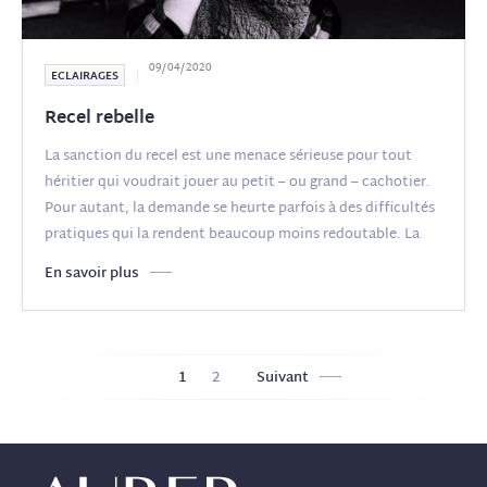
09/04/2020
ECLAIRAGES
Recel rebelle
La sanction du recel est une menace sérieuse pour tout
héritier qui voudrait jouer au petit – ou grand – cachotier.
Pour autant, la demande se heurte parfois à des difficultés
pratiques qui la rendent beaucoup moins redoutable. La
jurisprudence
(...)
En savoir plus
1
2
Suivant
Pagination
des
publications