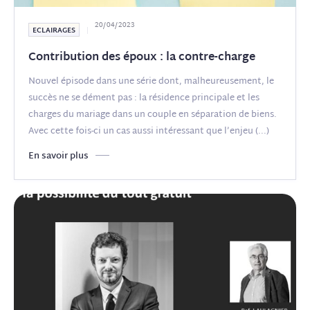
20/04/2023
ECLAIRAGES
Contribution des époux : la contre-charge
Nouvel épisode dans une série dont, malheureusement, le
succès ne se dément pas : la résidence principale et les
charges du mariage dans un couple en séparation de biens.
Avec cette fois-ci un cas aussi intéressant que l’enjeu
(...)
En savoir plus