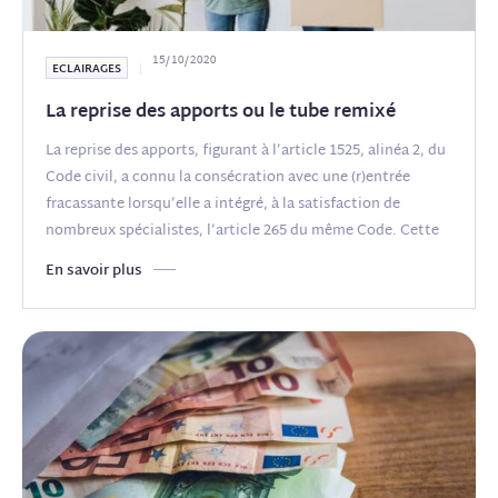
15/10/2020
ECLAIRAGES
La reprise des apports ou le tube remixé
La reprise des apports, figurant à l’article 1525, alinéa 2, du
Code civil, a connu la consécration avec une (r)entrée
fracassante lorsqu’elle a intégré, à la satisfaction de
nombreux spécialistes, l’article 265 du même Code. Cette
évolution
(...)
En savoir plus