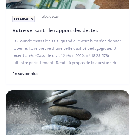
16/07/2020
ECLAIRAGES
Autre versant : le rapport des dettes
La Cour de cassation sait, quand elle veut bien s’en donner
la peine, faire preuve d’une belle qualité pédagogique. Un
récent arrêt (Cass. 1e civ., 12 févr. 2020, n° 18-23.573)
l’illustre parfaitement. Rendu à propos de la question du
rapport
(...)
En savoir plus