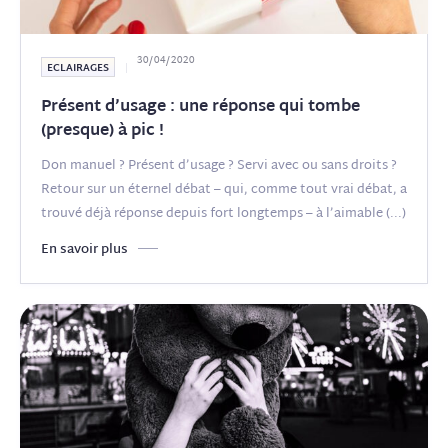
30/04/2020
ECLAIRAGES
Présent d’usage : une réponse qui tombe
(presque) à pic !
Don manuel ? Présent d’usage ? Servi avec ou sans droits ?
Retour sur un éternel débat – qui, comme tout vrai débat, a
trouvé déjà réponse depuis fort longtemps – à l’aimable
(...)
En savoir plus