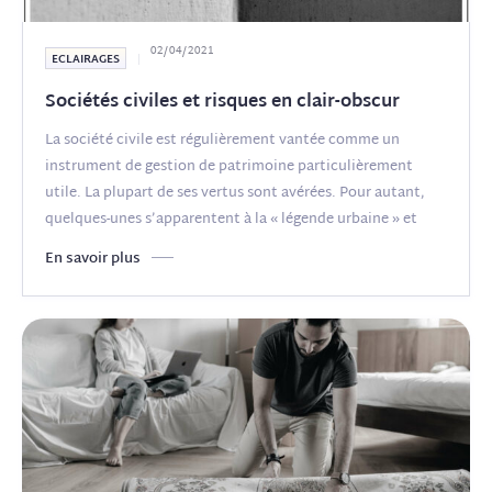
02/04/2021
ECLAIRAGES
Sociétés civiles et risques en clair-obscur
La société civile est régulièrement vantée comme un
instrument de gestion de patrimoine particulièrement
utile. La plupart de ses vertus sont avérées. Pour autant,
quelques-unes s’apparentent à la « légende urbaine » et
l’utilisation
(...)
En savoir plus