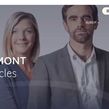
AUREP
RMONT
cles