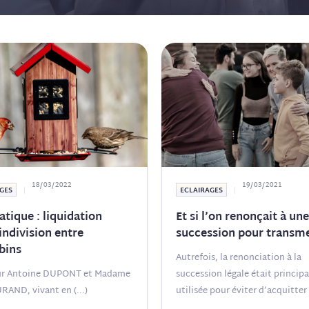
18/03/2022
19/03/2021
GES
ECLAIRAGES
atique : liquidation
Et si l’on renonçait à une
indivision entre
succession pour transm
bins
Autrefois, la renonciation à la
ur Antoine DUPONT et Madame
succession légale était princi
URAND, vivant en
(...)
utilisée pour éviter d’acquitter 