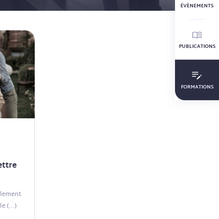
ÉVÈNEMENTS
PUBLICATIONS
FORMATIONS
ettre
palement
le
(...)