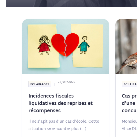
23/09/2022
ECLAIRAGES
ECLAIRA
Incidences fiscales
Cas pr
liquidatives des reprises et
d’une 
récompenses
concu
Il ne s’agit pas d’un cas d’école. Cette
Monsie
situation se rencontre plus
(...)
Alice D